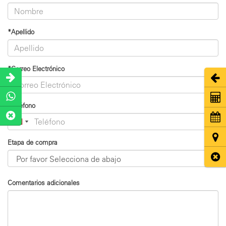
*Apellido
*Correo Electrónico
Abri
Coti
*Teléfono
Cita
Ubic
Etapa de compra
Cerr
Comentarios adicionales