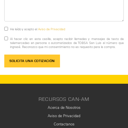
He leído y acepto el
Aviso de Privacidad
Al hacer clic en esta casilla, acepto recibir llamadas y mensajes de texto de
telemercadeo en persona o automatizados de TOBSA San Luis al número que
ingresé. Reconozco que mi consentimiento no es requesito para la compra.
SOLICITA UNA COTIZACIÓN
RECURSOS CAN-AM
Acerca de Nosotros
Aviso de Privacidad
Contactanos