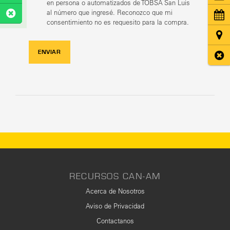
en persona o automatizados de TOBSA San Luis
al número que ingresé. Reconozco que mi
Cita
consentimiento no es requesito para la compra.
Ubic
ENVIAR
Cerr
RECURSOS CAN-AM
Acerca de Nosotros
Aviso de Privacidad
Contactanos