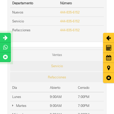
Departamento
Número
Nuevos
444-835-6152
Servicio
444-835-6152
Refacciones
444-835-6152
Abri
Coti
Ventas
Cita
Servicio
Ubic
Refacciones
Cerr
Día
Abierto
Cerrado
Lunes
9:00AM
7:00PM
Martes
9:00AM
7:00PM